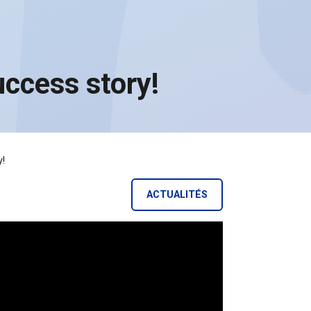
uccess story!
y!
ACTUALITÉS