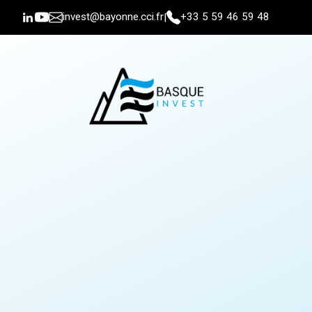
invest@bayonne.cci.fr
+33 5 59 46 59 48
|