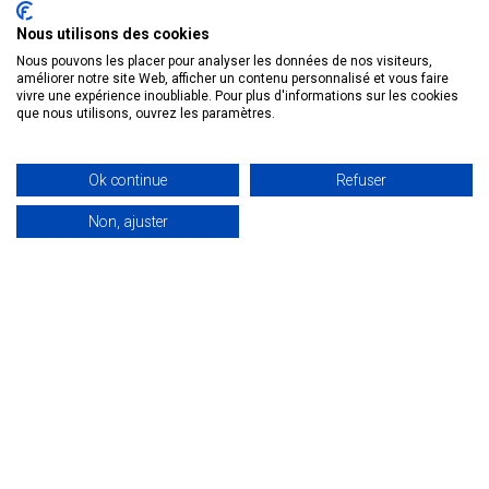
Nous utilisons des cookies
Nous pouvons les placer pour analyser les données de nos visiteurs,
améliorer notre site Web, afficher un contenu personnalisé et vous faire
BASQUE INVEST À INTERPHEX
vivre une expérience inoubliable. Pour plus d'informations sur les cookies
OSAKA
que nous utilisons, ouvrez les paramètres.
10ème édition Interphex à Osaka L’équipe
de Basque Invest se rend cette année à la
Ok continue
Refuser
10ème édition du salon professionnel […]
Non, ajuster
20 février 2024