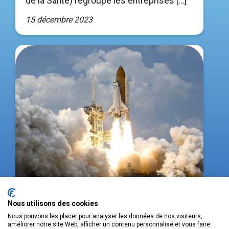
de la Santé) regroupe les entreprises […]
15 décembre 2023
Nous utilisons des cookies
NEW SPACE : L’INDUSTRIE
Nous pouvons les placer pour analyser les données de nos visiteurs,
améliorer notre site Web, afficher un contenu personnalisé et vous faire
SPATIALE FRANÇAISE À LA