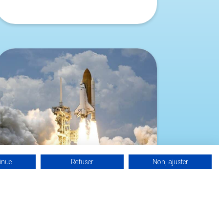
inue
Refuser
Non, ajuster