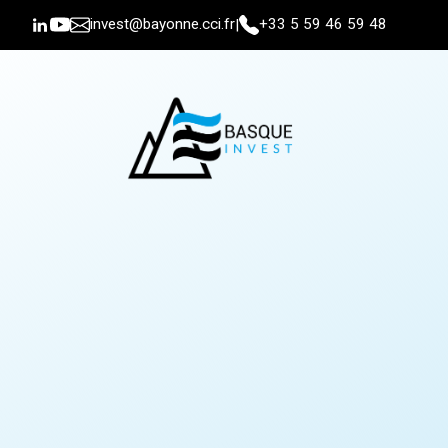
invest@bayonne.cci.fr
+33 5 59 46 59 48
|