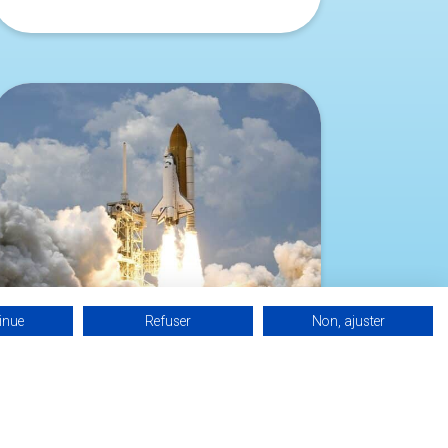
inue
Refuser
Non, ajuster
NEW SPACE : L’INDUSTRIE