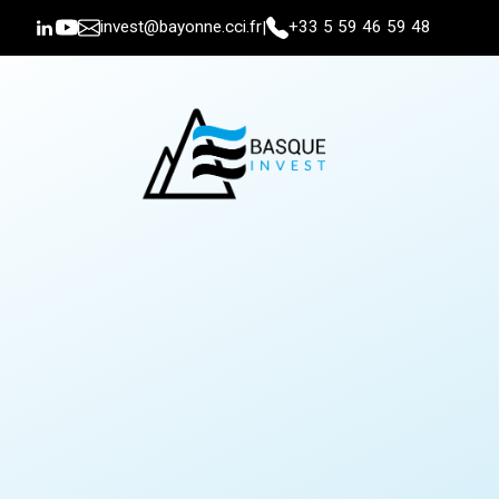
invest@bayonne.cci.fr
+33 5 59 46 59 48
|